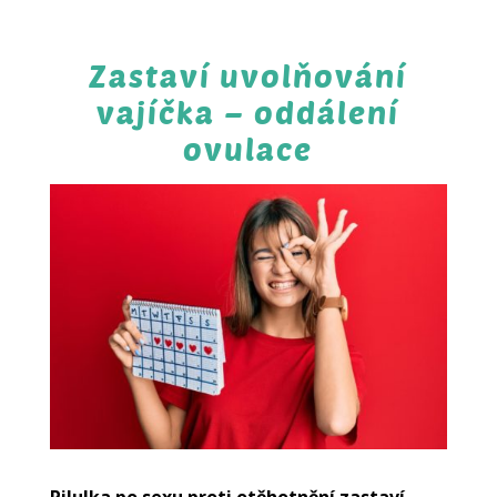
Zastaví uvolňování
vajíčka – oddálení
ovulace
Pilulka po sexu proti otěhotnění zastaví